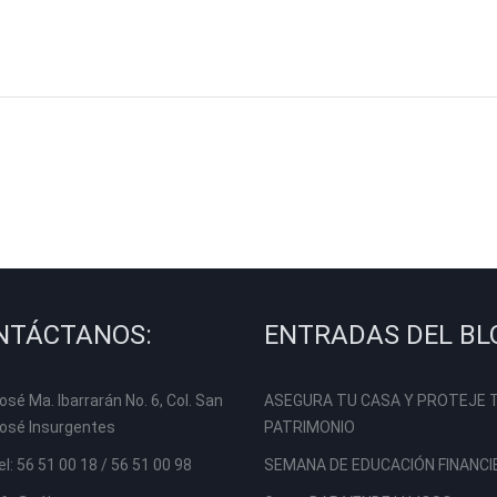
NTÁCTANOS:
ENTRADAS DEL BL
osé Ma. Ibarrarán No. 6, Col. San
ASEGURA TU CASA Y PROTEJE 
osé Insurgentes
PATRIMONIO
el: 56 51 00 18 / 56 51 00 98
SEMANA DE EDUCACIÓN FINANCI