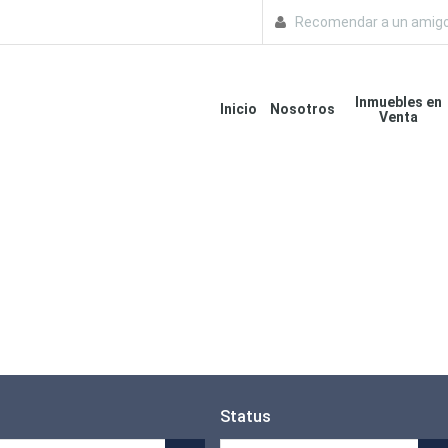
Recomendar a un amig
Inmuebles en
Inicio
Nosotros
Venta
o
Status