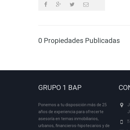
0 Propiedades Publicadas
GRUPO 1 BAP
CO
Ponemos a tu disposición más de 25
J
años de experiencia para ofrecerte
J
asesoría en temas inmobiliarios,
T
urbanos, financieros-hipotecarios y de