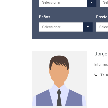
Seleccionar
Se
Baños
Precio
Seleccionar
Selec
Jorge
Informac
Tel 