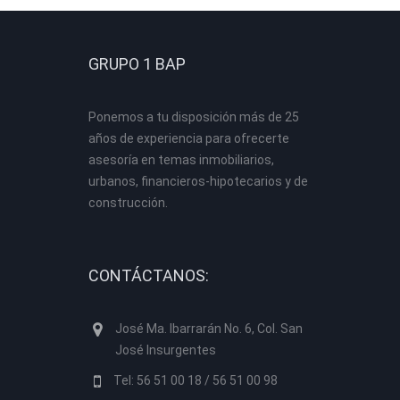
GRUPO 1 BAP
Ponemos a tu disposición más de 25
años de experiencia para ofrecerte
asesoría en temas inmobiliarios,
urbanos, financieros-hipotecarios y de
construcción.
CONTÁCTANOS:
José Ma. Ibarrarán No. 6, Col. San
José Insurgentes
Tel: 56 51 00 18 / 56 51 00 98