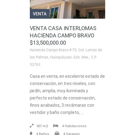
VENTA
VENTA CASA INTERLOMAS
HACIENDA CAMPO BRAVO
$13,500,000.00
Hacienda Campo Bravo # 70, Col. Lomas de
las Palmas, Huixquilucan, Edo. Mex., C.P.
52763
Casa en venta, en excelente estado de
conservación, en tres niveles, con
jardín, amplia, muy iluminada y
perfecto estado de conservación,
finos acabados, 3 recámaras con
vestidor y baño completo, …
307 m2
4 Habitaciones
4 Baños
4 Garages